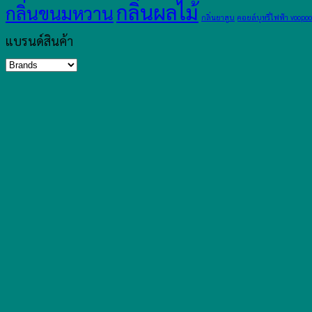
กลิ่นผลไม้
กลิ่นขนมหวาน
กลิ่นยาสูบ
คอยล์บุหรี่ไฟฟ้า voopoo
แบรนด์สินค้า