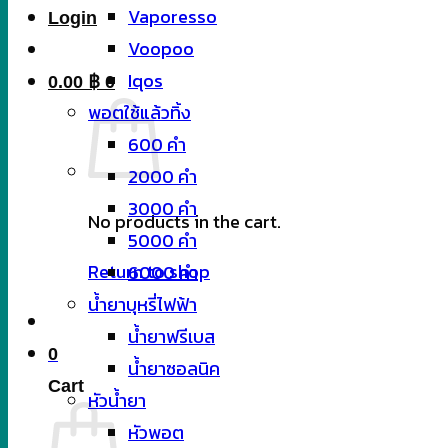
Vaporesso
Login
Voopoo
Iqos
0.00
฿
0
พอตใช้แล้วทิ้ง
600 คำ
2000 คำ
3000 คำ
No products in the cart.
5000 คำ
Return to shop
6000 คำ
น้ำยาบุหรี่ไฟฟ้า
น้ำยาฟรีเบส
0
น้ำยาซอลนิค
Cart
หัวน้ำยา
หัวพอต