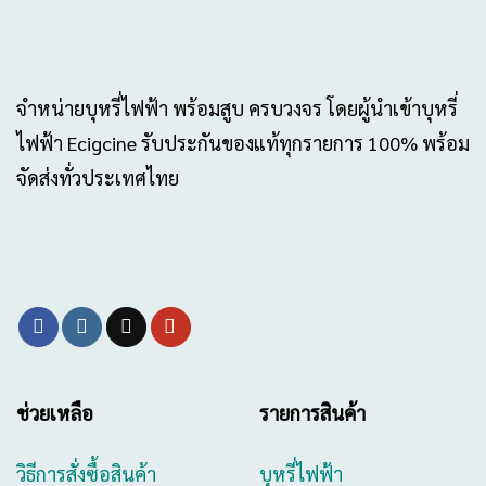
จำหน่ายบุหรี่ไฟฟ้า พร้อมสูบ ครบวงจร โดยผู้นำเข้าบุหรี่
ไฟฟ้า Ecigcine รับประกันของแท้ทุกรายการ 100% พร้อม
จัดส่งทั่วประเทศไทย
ช่วยเหลือ
รายการสินค้า
วิธีการสั่งซื้อสินค้า
บุหรี่ไฟฟ้า