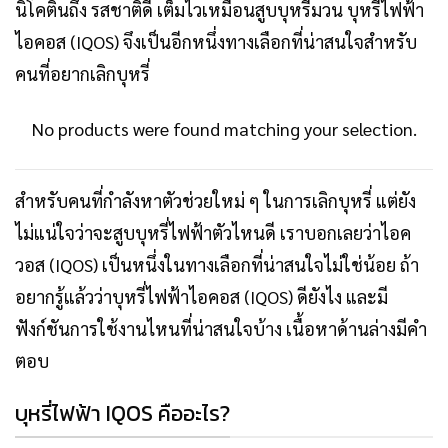
นิโคตินถึง รสชาติดี เต็มไวเหมือนสูบบุหรี่มวน บุหรี่ไฟฟ้า
ไอคอส (IQOS) จึงเป็นอีกหนึ่งทางเลือกที่น่าสนใจสำหรับ
คนที่อยากเลิกบุหรี่
No products were found matching your selection.
สำหรับคนที่กำลังหาตัวช่วยใหม่ ๆ ในการเลิกบุหรี่ แต่ยัง
ไม่แน่ใจว่าจะสูบบุหรี่ไฟฟ้าตัวไหนดี เราบอกเลยว่าไอค
วอส (IQOS) เป็นหนึ่งในทางเลือกที่น่าสนใจไม่ใช่น้อย ถ้า
อยากรู้แล้วว่าบุหรี่ไฟฟ้าไอคอส (IQOS) ดียังไง และมี
ฟังก์ชันการใช้งานไหนที่น่าสนใจบ้าง เนื้อหาด้านล่างมีคำ
ตอบ
บุหรี่ไฟฟ้า IQOS คืออะไร?