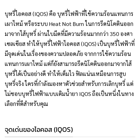
บุหรี่ไอคอส (IQOS) คือ บุหรี่ไฟฟ้าที่ใช้ความร้อนแทนการ
เผาไหม้ หรือระบบ Heat Not Burn ในการรีดนิโคตินออก
มาจากไส้บุหรี่ ผ่านใบมีดที่มีความร้อนมากกว่า 350 องศา
เซลเซียส ทำให้บุหรี่ไฟฟ้าไอคอส (IQOS) เป็นบุหรี่ไฟฟ้าที่
มีจุดเด่นในเรื่องของความปลอดภัย จากการใช้ความร้อน
แทนการเผาไหม้ แต่ก็ยังสามารถรีดนิโคตินออกมาจากไส้
บุหรี่ได้เป็นอย่างดี ทำให้เต็มไว ฟิลแน่นเหมือนการสูบ
บุหรี่จริง ใครที่กำลังมองหาตัวช่วยสำหรับการเลิกบุหรี่ แต่
ไม่ชอบบุหรี่ไฟฟ้าแบบเติมน้ำยา IQOS ถือเป็นหนึ่งในทาง
เลือกที่ดีสำหรับคุณ
จุดเด่นของไอคอส (IQOS)