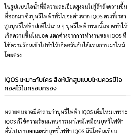
ในรูปแบบไอน้ำที่มีความละเอียดสูงจนไม่รู้สึกถึงความชื้น
ที่ออกมา ซึ่งบุหรี่ไฟฟ้าทั่วไปจะต่างจาก IQOS ตรงที่เวลา
สูบบุหรี่ไฟฟ้าปกติไปนาน ๆ บุหรี่ไฟฟ้าพวกนั้นอาจทำให้
เกิดความชื้นในปอด แตกต่างจากการทำงานของ IQOS ที่
ใช้ความร้อนเข้าไปทำให้เกิดควันกับไส้แทนการเผาไหม้
โดยตรง
IQOS เหมาะกับใคร สิงห์นักสูบแบบไหนควรมีไอ
คอสไว้ในครอบครอง
หลายคนอาจมีคำถามว่าบุหรี่ไฟฟ้า IQOS เต็มไหม เพราะ
IQOS ก็ใช้ความร้อนแทนการเผาไหม้เหมือนบุหรี่ไฟฟ้า
ทั่วไป เราบอกเลยว่าบุหรี่ไฟฟ้า IQOS มีนิโคตินเทียบ