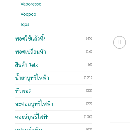
Vaporesso
Voopoo
Iqos
พอตใช้แล้วทิ้ง
(49)
พอตเปลี่ยนหัว
(16)
สินค้า Relx
(6)
น้ำยาบุหรี่ไฟฟ้า
(121)
หัวพอต
(33)
อะตอมบุหรี่ไฟฟ้า
(22)
คอยล์บุหรี่ไฟฟ้า
(130)
อุปกรณ์เสริม
(93)