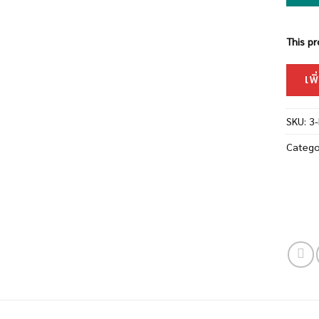
This pr
เพ
SKU:
3
Catego