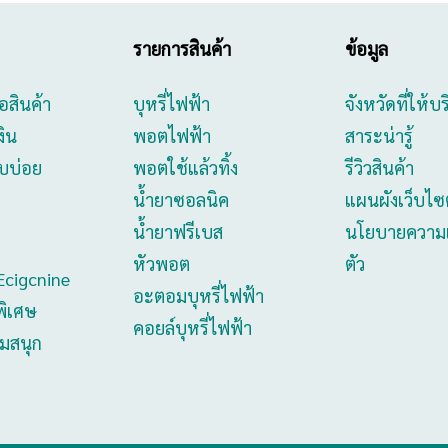
รายการสินค้า
ข้อมูล
ื้อสินค้า
บุหรี่ไฟฟ้า
จังหวัดที่ให้บ
งิน
พอตไฟฟ้า
สาระน่ารู้
บบ่อย
พอตใช้แล้วทิ้ง
รีวิวสินค้า
น้ำยาซอลนิค
แผนผังเว็บไซต
น้ำยาฟรีเบส
นโยบายความเ
หัวพอต
ตัว
Ecigcnine
อะตอมบุหรี่ไฟฟ้า
พิเศษ
คอยล์บุหรี่ไฟฟ้า
วมสนุก