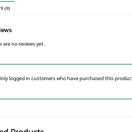
S (0)
iews
 are no reviews yet.
Only logged in customers who have purchased this product
ed Products