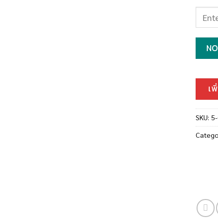
NO
เพ
SKU:
5
Catego