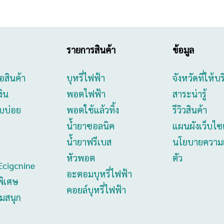
รายการสินค้า
ข้อมูล
ื้อสินค้า
บุหรี่ไฟฟ้า
จังหวัดที่ให้บ
งิน
พอตไฟฟ้า
สาระน่ารู้
บบ่อย
พอตใช้แล้วทิ้ง
รีวิวสินค้า
น้ำยาซอลนิค
แผนผังเว็บไซต
น้ำยาฟรีเบส
นโยบายความเ
หัวพอต
ตัว
Ecigcnine
อะตอมบุหรี่ไฟฟ้า
พิเศษ
คอยล์บุหรี่ไฟฟ้า
วมสนุก