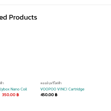
ed Products
เพิ่มสิน
เพิ่มสิน
ค้าเข้า
ค้าเข้า
รายการ
รายการ
โปรด
โปรด
ฟฟ้า
คอยล์บุหรี่ไฟฟ้า
llybox Nano Coil
VOOPOO VINCI Cartridge
Original
Current
350.00
฿
450.00
฿
price
price
was:
is:
390.00 ฿.
350.00 ฿.