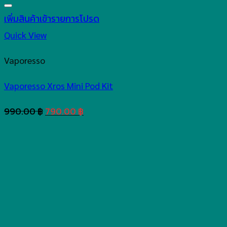
เพิ่มสินค้าเข้ารายการโปรด
Quick View
Vaporesso
Vaporesso Xros Mini Pod Kit
Original
Current
990.00
฿
790.00
฿
price
price
was:
is:
990.00 ฿.
790.00 ฿.