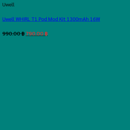
Uwell
Uwell WHIRL T1 Pod Mod Kit 1300mAh 16W
Original
Current
990.00
฿
790.00
฿
price
price
was:
is:
990.00 ฿.
790.00 ฿.