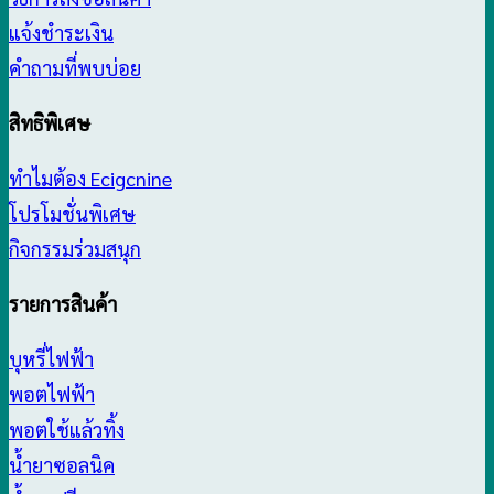
แจ้งชำระเงิน
คำถามที่พบบ่อย
สิทธิพิเศษ
ทำไมต้อง Ecigcnine
โปรโมชั่นพิเศษ
กิจกรรมร่วมสนุก
รายการสินค้า
บุหรี่ไฟฟ้า
พอตไฟฟ้า
พอตใช้แล้วทิ้ง
น้ำยาซอลนิค