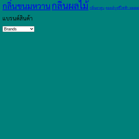
กลิ่นผลไม้
กลิ่นขนมหวาน
กลิ่นยาสูบ
คอยล์บุหรี่ไฟฟ้า voopoo
แบรนด์สินค้า