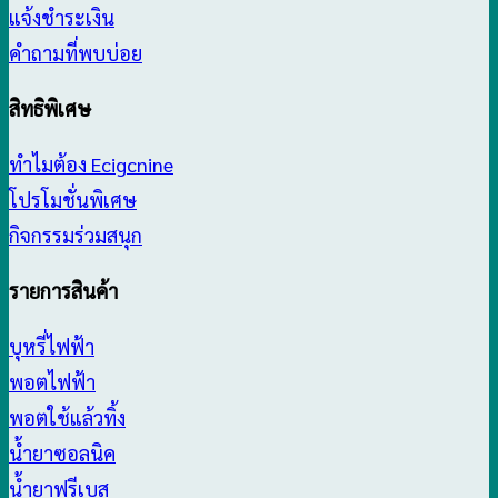
แจ้งชำระเงิน
คำถามที่พบบ่อย
สิทธิพิเศษ
ทำไมต้อง Ecigcnine
โปรโมชั่นพิเศษ
กิจกรรมร่วมสนุก
รายการสินค้า
บุหรี่ไฟฟ้า
พอตไฟฟ้า
พอตใช้แล้วทิ้ง
น้ำยาซอลนิค
น้ำยาฟรีเบส