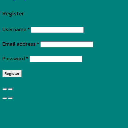
Register
Username
*
Email address
*
Password
*
Register