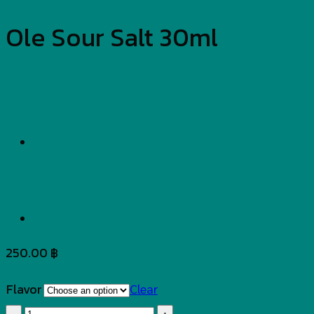
Ole Sour Salt 30ml
250.00
฿
Flavor
Clear
Ole