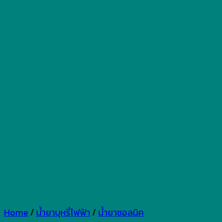
Home
/
น้ำยาบุหรี่ไฟฟ้า
/
น้ำยาซอลนิค