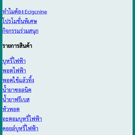
ทำไมต้อง Ecigcnine
โปรโมชั่นพิเศษ
กิจกรรมร่วมสนุก
รายการสินค้า
บุหรี่ไฟฟ้า
พอตไฟฟ้า
พอตใช้แล้วทิ้ง
น้ำยาซอลนิค
น้ำยาฟรีเบส
หัวพอต
อะตอมบุหรี่ไฟฟ้า
คอยล์บุหรี่ไฟฟ้า