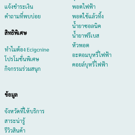
แจ้งชำระเงิน
พอตไฟฟ้า
คำถามที่พบบ่อย
พอตใช้แล้วทิ้ง
น้ำยาซอลนิค
สิทธิพิเศษ
น้ำยาฟรีเบส
หัวพอต
ทำไมต้อง Ecigcnine
อะตอมบุหรี่ไฟฟ้า
โปรโมชั่นพิเศษ
คอยล์บุหรี่ไฟฟ้า
กิจกรรมร่วมสนุก
ข้อมูล
จังหวัดที่ให้บริการ
สาระน่ารู้
รีวิวสินค้า