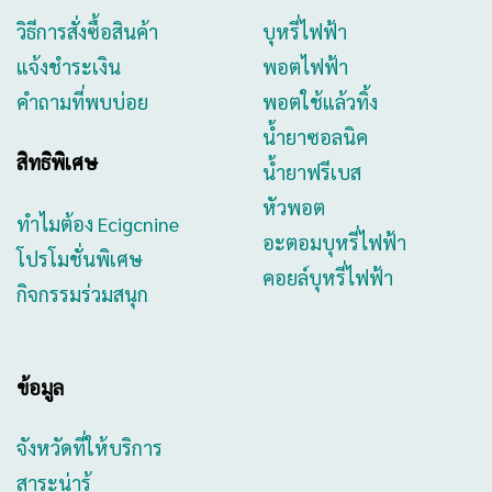
วิธีการสั่งซื้อสินค้า
บุหรี่ไฟฟ้า
แจ้งชำระเงิน
พอตไฟฟ้า
คำถามที่พบบ่อย
พอตใช้แล้วทิ้ง
น้ำยาซอลนิค
สิทธิพิเศษ
น้ำยาฟรีเบส
หัวพอต
ทำไมต้อง Ecigcnine
อะตอมบุหรี่ไฟฟ้า
โปรโมชั่นพิเศษ
คอยล์บุหรี่ไฟฟ้า
กิจกรรมร่วมสนุก
ข้อมูล
จังหวัดที่ให้บริการ
สาระน่ารู้