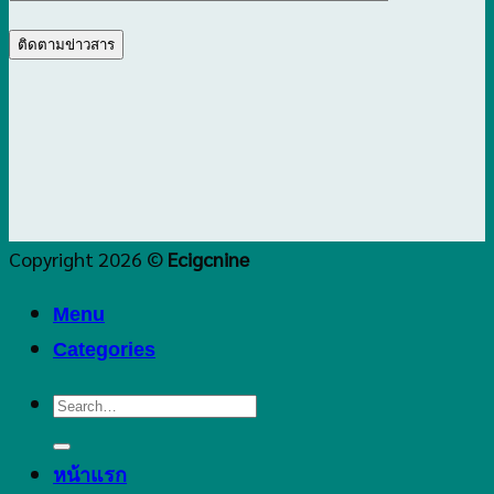
Copyright 2026 ©
Ecigcnine
Menu
Categories
Search
for:
หน้าแรก