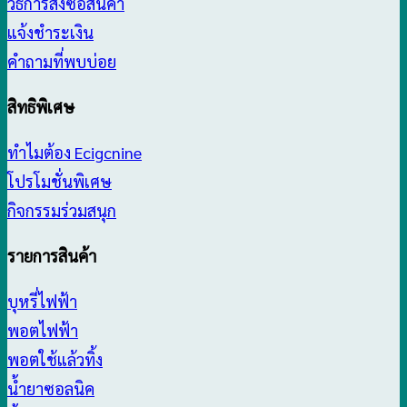
วิธีการสั่งซื้อสินค้า
แจ้งชำระเงิน
คำถามที่พบบ่อย
สิทธิพิเศษ
ทำไมต้อง Ecigcnine
โปรโมชั่นพิเศษ
กิจกรรมร่วมสนุก
รายการสินค้า
บุหรี่ไฟฟ้า
พอตไฟฟ้า
พอตใช้แล้วทิ้ง
น้ำยาซอลนิค