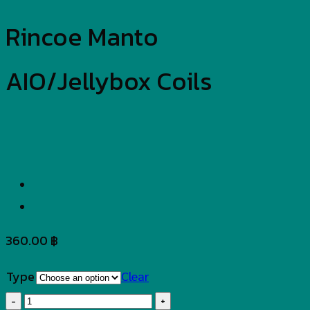
Rincoe Manto
AIO/Jellybox Coils
360.00
฿
Type
Clear
Rincoe