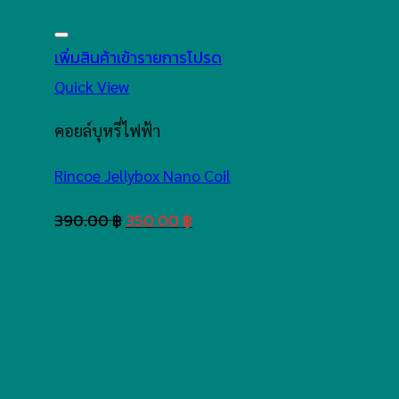
เพิ่มสินค้าเข้ารายการโปรด
Quick View
คอยล์บุหรี่ไฟฟ้า
Rincoe Jellybox Nano Coil
Original
Current
390.00
฿
350.00
฿
price
price
was:
is:
390.00 ฿.
350.00 ฿.