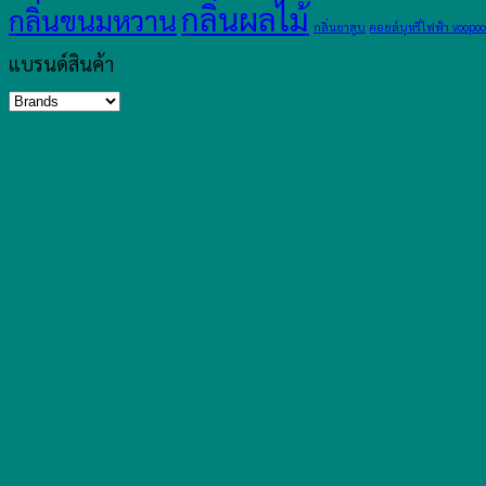
กลิ่นผลไม้
กลิ่นขนมหวาน
กลิ่นยาสูบ
คอยล์บุหรี่ไฟฟ้า voopoo
แบรนด์สินค้า