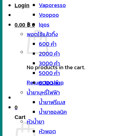
Vaporesso
Login
Voopoo
Iqos
0.00
฿
0
พอตใช้แล้วทิ้ง
600 คำ
2000 คำ
3000 คำ
No products in the cart.
5000 คำ
Return to shop
6000 คำ
น้ำยาบุหรี่ไฟฟ้า
น้ำยาฟรีเบส
0
น้ำยาซอลนิค
Cart
หัวน้ำยา
หัวพอต