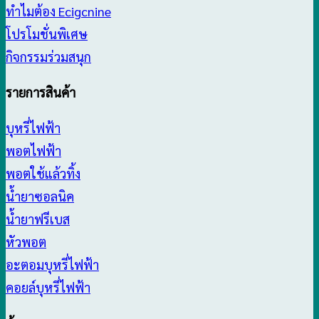
ทำไมต้อง Ecigcnine
โปรโมชั่นพิเศษ
กิจกรรมร่วมสนุก
รายการสินค้า
บุหรี่ไฟฟ้า
พอตไฟฟ้า
พอตใช้แล้วทิ้ง
น้ำยาซอลนิค
น้ำยาฟรีเบส
หัวพอต
อะตอมบุหรี่ไฟฟ้า
คอยล์บุหรี่ไฟฟ้า