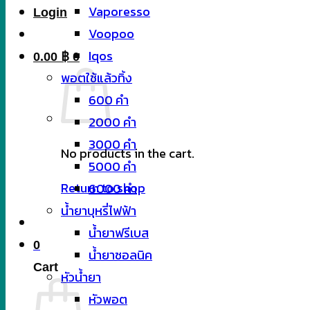
Vaporesso
Login
Voopoo
Iqos
0.00
฿
0
พอตใช้แล้วทิ้ง
600 คำ
2000 คำ
3000 คำ
No products in the cart.
5000 คำ
Return to shop
6000 คำ
น้ำยาบุหรี่ไฟฟ้า
น้ำยาฟรีเบส
0
น้ำยาซอลนิค
Cart
หัวน้ำยา
หัวพอต