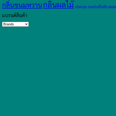
กลิ่นผลไม้
กลิ่นขนมหวาน
กลิ่นยาสูบ
คอยล์บุหรี่ไฟฟ้า voopoo
แบรนด์สินค้า